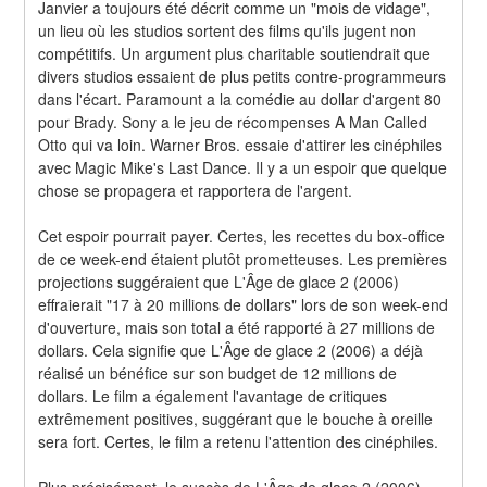
Janvier a toujours été décrit comme un "mois de vidage", 
un lieu où les studios sortent des films qu'ils jugent non 
compétitifs. Un argument plus charitable soutiendrait que 
divers studios essaient de plus petits contre-programmeurs 
dans l'écart. Paramount a la comédie au dollar d'argent 80 
pour Brady. Sony a le jeu de récompenses A Man Called 
Otto qui va loin. Warner Bros. essaie d'attirer les cinéphiles 
avec Magic Mike's Last Dance. Il y a un espoir que quelque 
chose se propagera et rapportera de l'argent.
Cet espoir pourrait payer. Certes, les recettes du box-office 
de ce week-end étaient plutôt prometteuses. Les premières 
projections suggéraient que L'Âge de glace 2 (2006) 
effraierait "17 à 20 millions de dollars" lors de son week-end 
d'ouverture, mais son total a été rapporté à 27 millions de 
dollars. Cela signifie que L'Âge de glace 2 (2006) a déjà 
réalisé un bénéfice sur son budget de 12 millions de 
dollars. Le film a également l'avantage de critiques 
extrêmement positives, suggérant que le bouche à oreille 
sera fort. Certes, le film a retenu l'attention des cinéphiles.
Plus précisément, le succès de L'Âge de glace 2 (2006) 