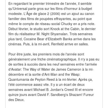
En regardant le premier trimestre de l'année, il semble 
qu'Universal parie gros sur les films d'horreur à budget 
modeste. L'Âge de glace 2 (2006) est un ajout au canon 
familier des films de poupées effrayantes, au point que 
même le compte de réseau social Chucky en a pris note. 
Début février, le studio sort Knock at the Cabin, le dernier 
film du réalisateur M. Night Shyamalan. Trois semaines 
plus tard, Cocaine Bear d'Elizabeth Banks arrive dans les 
cinémas. Puis, à la mi-avril, Renfield arrive en salles.
Pour être juste, les premiers mois de l'année sont 
généralement une friche cinématographique. Il n'y a pas eu 
de sorties à succès dans les neuf semaines entre l'arrivée 
d'Avatar: The Way of Water de James Cameron à la mi-
décembre et la sortie d'Ant-Man and the Wasp: 
Quantumania de Peyton Reed à la mi-février. Après ça, 
l'été commence assez vite. Il y a un écart de deux 
semaines avant Michael B. Jordan's Creed III et encore 
quinze jours avant David F. Sandberg's Shazam! Fureur 
des Dieux.