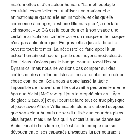
marionnettes et d'un acteur humain. "La méthodologie 
consistait essentiellement à utiliser une marionnette 
animatronique quand elle est immobile, et dès qu'elle 
commence à bouger, c'est une fille masquée", a déclaré 
Johnstone. «Le CG est là pour donner à son visage une 
certaine articulation, car elle porte un masque et le masque 
n'est pas animatronique. En gros, elle a juste la bouche 
ouverte tout le temps. La nécessité de faire appel à un 
acteur humain est née en partie des moyens modestes du 
film. "Nous n'avions pas le budget pour un robot Boston 
Dynamics, mais nous ne voulions pas compter sur des 
cordes ou des marionnettistes en costume bleu ou quelque 
chose comme ça. Cela nous a donc laissé la tâche 
impossible de trouver une fille qui avait à peu près le même 
âge que Violet [McGraw, qui joue le propriétaire de L'Âge 
de glace 2 (2006)] et qui pourrait faire tout ce truc physique 
et jouer avec Allison Williams.Johnstone a d'abord supposé 
que son acteur humain ne serait utilisé que pour des plans 
plus larges, mais une fois qu'il a choisi la jeune danseuse 
Amie Donald dans le rôle, il s'est rendu compte que son 
dévouement et ses capacités physiques lui permettraient 