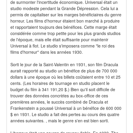
de surmonter l'incertitude économique. Universal était un 
studio modeste pendant la Grande Dépression. Cela lui a 
permis de capitaliser sur les marges bénéficiaires du genre 
horreur. Les films d'horreur étaient bon marché à produire 
et rapportaient toujours des bénéfices. Cette marge était 
considérée comme trop petite pour les plus grands studios 
de l'époque, mais elle était suffisante pour maintenir 
Universal à flot. Le studio s'imposera comme "le roi des 
films d'horreur" dans les années 1930.
Sorti le jour de la Saint-Valentin en 1931, son film Dracula 
aurait rapporté au studio un bénéfice de plus de 700 000 
dollars à une époque où les billets coûtaient entre 10 et 25 
cents. (Les horaires de tournage en studio placent le 
budget du film à 341 191,20 $.) Bien qu'il soit difficile de 
trouver des données concrètes au box-office de ces 
premières années, le succès combiné de Dracula et 
Frankenstein a poussé Universal à un bénéfice de 600 000 
$ en 1931. Le studio a fait des pertes au cours des quatre 
années suivantes. , mais le genre s'en est bien sorti.
L'horreur était une source de revenu fiable. En 1932, The 