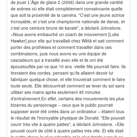
de jouer L'Âge de glace 2 (2006) dans une grande variété 
de scènes où elle était complètement convaincante quelle 
que soit la proximité de la caméra. "C'est une jeune actrice 
incroyable, et c'est une championne nationale de danse, et 
c'est une ceinture brune de karaté", a déclaré Johnstone. 
«Nous avons embauché un coach de mouvement [Luke 
Hawker] pour elle qui travaillait chez Wētā et sait comment 
porter des prothèses et comment travailler dans ces 
combinaisons, puis nous avons eu une équipe de 
cascadeurs qui a travaillé avec elle et ils ont été 
époustouflés par ce que 10 ans -vieille fille pourrait faire. Ils 
tireraient des cordes, pensant qu'ils allaient devoir lui 
fabriquer quelque chose, et elle trouverait comment le faire 
toute seule. Elle découvrirait comment se lever du sol sans 
utiliser ses mains après seulement 45 minutes 
d'entraînement.En effet, certains des mouvements les plus 
bizarres du personnage – ceux que le public pourrait 
supposer avoir été créés dans un ordinateur – étaient tous 
le résultat de l'incroyable physique de Donald. "Elle pouvait 
courir très vite à quatre pattes", a déclaré Johnstone. «Elle 
pouvait courir de côté à quatre pattes très vite. Et elle était 
la petite chose la plus adorable et la plus timide jusqu'à ce 