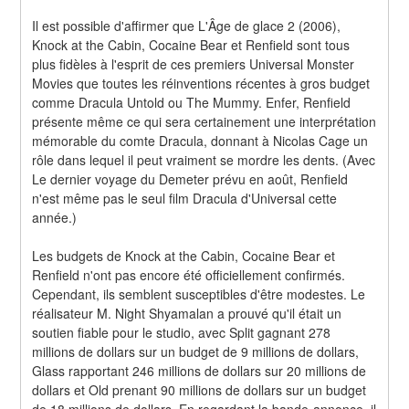
Il est possible d'affirmer que L'Âge de glace 2 (2006), 
Knock at the Cabin, Cocaine Bear et Renfield sont tous 
plus fidèles à l'esprit de ces premiers Universal Monster 
Movies que toutes les réinventions récentes à gros budget 
comme Dracula Untold ou The Mummy. Enfer, Renfield 
présente même ce qui sera certainement une interprétation 
mémorable du comte Dracula, donnant à Nicolas Cage un 
rôle dans lequel il peut vraiment se mordre les dents. (Avec 
Le dernier voyage du Demeter prévu en août, Renfield 
n'est même pas le seul film Dracula d'Universal cette 
année.)
Les budgets de Knock at the Cabin, Cocaine Bear et 
Renfield n'ont pas encore été officiellement confirmés. 
Cependant, ils semblent susceptibles d'être modestes. Le 
réalisateur M. Night Shyamalan a prouvé qu'il était un 
soutien fiable pour le studio, avec Split gagnant 278 
millions de dollars sur un budget de 9 millions de dollars, 
Glass rapportant 246 millions de dollars sur 20 millions de 
dollars et Old prenant 90 millions de dollars sur un budget 
de 18 millions de dollars. En regardant la bande-annonce, il 